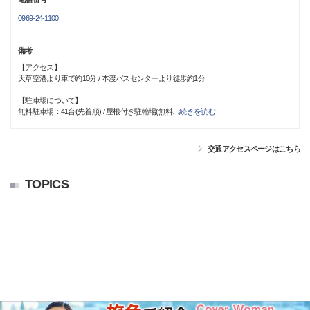
0969-24-1100
備考
【アクセス】
天草空港より車で約10分 / 本渡バスセンターより徒歩約1分
【駐車場について】
無料駐車場：41台(先着順) / 屋根付き駐輪場(無料
…
続きを読む
交通アクセスページはこちら
TOPICS