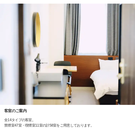
客室のご案内
全14タイプの客室。
禁煙室47室・喫煙室11室の計58室をご用意しております。