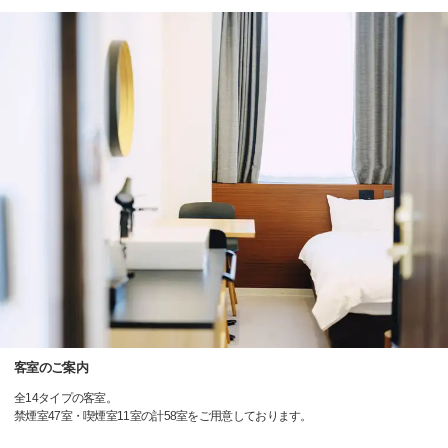
客室のご案内
全14タイプの客室。
禁煙室47室・喫煙室11室の計58室をご用意しております。