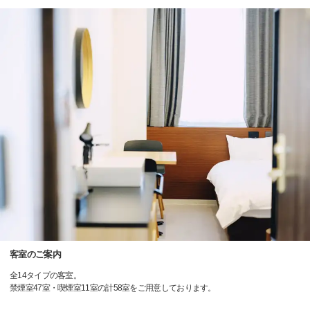
客室のご案内
全14タイプの客室。
禁煙室47室・喫煙室11室の計58室をご用意しております。