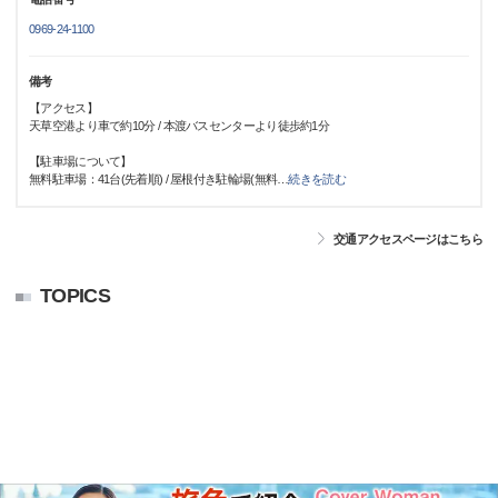
0969-24-1100
備考
【アクセス】
天草空港より車で約10分 / 本渡バスセンターより徒歩約1分
【駐車場について】
無料駐車場：41台(先着順) / 屋根付き駐輪場(無料
…
続きを読む
交通アクセスページはこちら
TOPICS