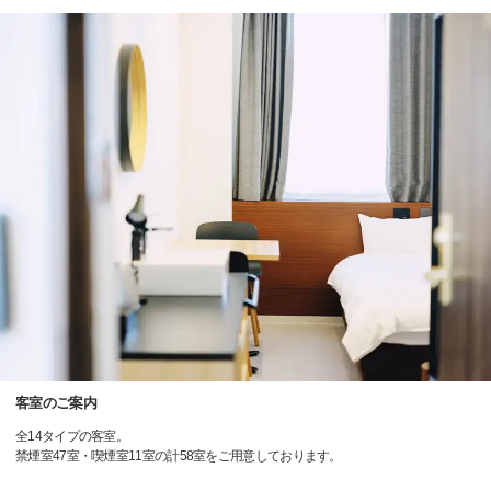
客室のご案内
全14タイプの客室。
禁煙室47室・喫煙室11室の計58室をご用意しております。