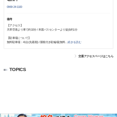
0969-24-1100
備考
【アクセス】
天草空港より車で約10分 / 本渡バスセンターより徒歩約1分
【駐車場について】
無料駐車場：41台(先着順) / 屋根付き駐輪場(無料
…
続きを読む
交通アクセスページはこちら
TOPICS