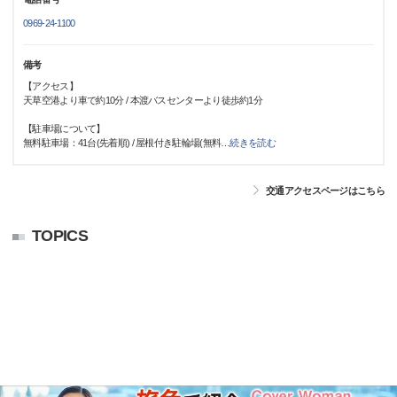
0969-24-1100
備考
【アクセス】
天草空港より車で約10分 / 本渡バスセンターより徒歩約1分
【駐車場について】
無料駐車場：41台(先着順) / 屋根付き駐輪場(無料
…
続きを読む
交通アクセスページはこちら
TOPICS