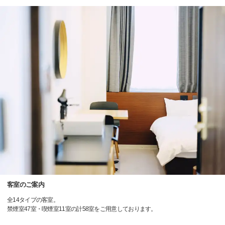
客室のご案内
全14タイプの客室。
禁煙室47室・喫煙室11室の計58室をご用意しております。