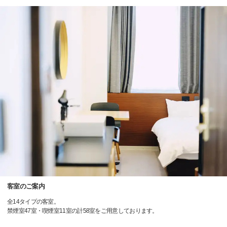
客室のご案内
全14タイプの客室。
禁煙室47室・喫煙室11室の計58室をご用意しております。