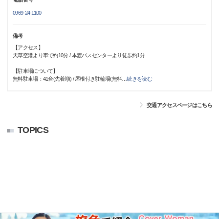
0969-24-1100
備考
【アクセス】
天草空港より車で約10分 / 本渡バスセンターより徒歩約1分
【駐車場について】
無料駐車場：41台(先着順) / 屋根付き駐輪場(無料
…
続きを読む
交通アクセスページはこちら
TOPICS