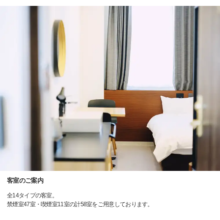
客室のご案内
全14タイプの客室。
禁煙室47室・喫煙室11室の計58室をご用意しております。