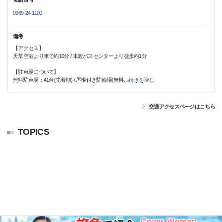
0969-24-1100
備考
【アクセス】
天草空港より車で約10分 / 本渡バスセンターより徒歩約1分
【駐車場について】
無料駐車場：41台(先着順) / 屋根付き駐輪場(無料
…
続きを読む
交通アクセスページはこちら
TOPICS