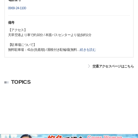
0969-24-1100
備考
【アクセス】
天草空港より車で約10分 / 本渡バスセンターより徒歩約1分
【駐車場について】
無料駐車場：41台(先着順) / 屋根付き駐輪場(無料
…
続きを読む
交通アクセスページはこちら
TOPICS