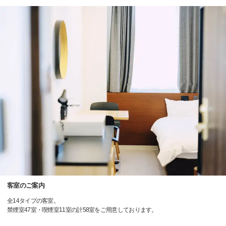
客室のご案内
全14タイプの客室。
禁煙室47室・喫煙室11室の計58室をご用意しております。