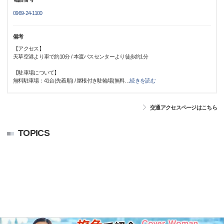
0969-24-1100
備考
【アクセス】
天草空港より車で約10分 / 本渡バスセンターより徒歩約1分
【駐車場について】
無料駐車場：41台(先着順) / 屋根付き駐輪場(無料
…
続きを読む
交通アクセスページはこちら
TOPICS