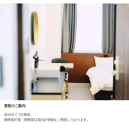
客室のご案内
全14タイプの客室。
禁煙室47室・喫煙室11室の計58室をご用意しております。