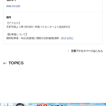
0969-24-1100
備考
【アクセス】
天草空港より車で約10分 / 本渡バスセンターより徒歩約1分
【駐車場について】
無料駐車場：41台(先着順) / 屋根付き駐輪場(無料
…
続きを読む
交通アクセスページはこちら
TOPICS