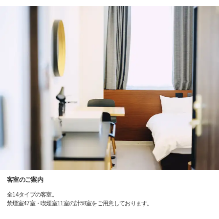
客室のご案内
全14タイプの客室。
禁煙室47室・喫煙室11室の計58室をご用意しております。