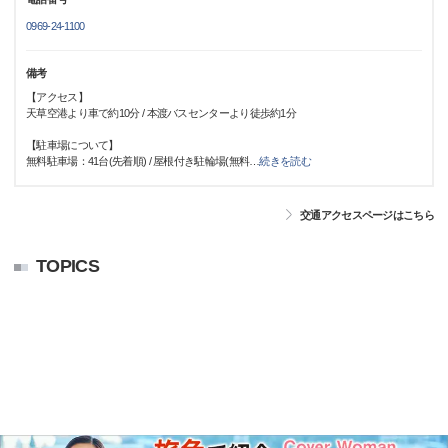
0969-24-1100
備考
【アクセス】
天草空港より車で約10分 / 本渡バスセンターより徒歩約1分
【駐車場について】
無料駐車場：41台(先着順) / 屋根付き駐輪場(無料
…
続きを読む
交通アクセスページはこちら
TOPICS