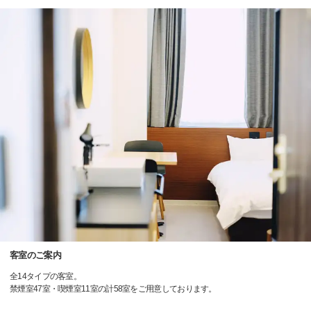
客室のご案内
全14タイプの客室。
禁煙室47室・喫煙室11室の計58室をご用意しております。