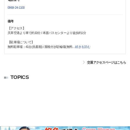
0969-24-1100
備考
【アクセス】
天草空港より車で約10分 / 本渡バスセンターより徒歩約1分
【駐車場について】
無料駐車場：41台(先着順) / 屋根付き駐輪場(無料
…
続きを読む
交通アクセスページはこちら
TOPICS