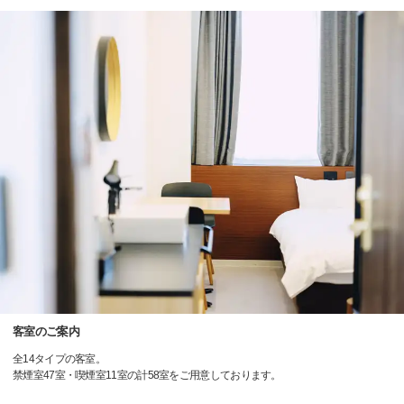
客室のご案内
全14タイプの客室。
禁煙室47室・喫煙室11室の計58室をご用意しております。