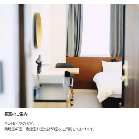
客室のご案内
全14タイプの客室。
禁煙室47室・喫煙室11室の計58室をご用意しております。