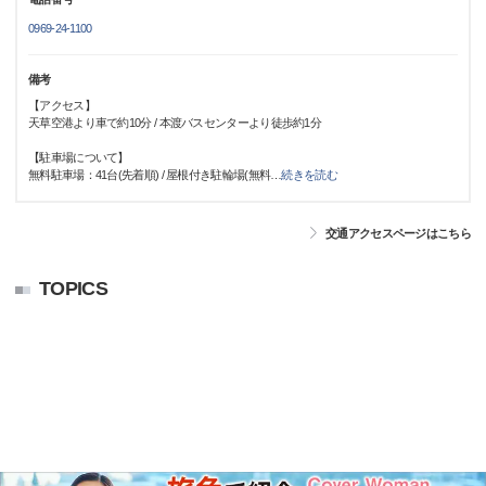
0969-24-1100
備考
【アクセス】
天草空港より車で約10分 / 本渡バスセンターより徒歩約1分
【駐車場について】
無料駐車場：41台(先着順) / 屋根付き駐輪場(無料
…
続きを読む
交通アクセスページはこちら
TOPICS