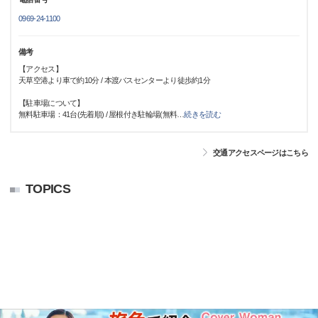
0969-24-1100
備考
【アクセス】
天草空港より車で約10分 / 本渡バスセンターより徒歩約1分
【駐車場について】
無料駐車場：41台(先着順) / 屋根付き駐輪場(無料
…
続きを読む
交通アクセスページはこちら
TOPICS