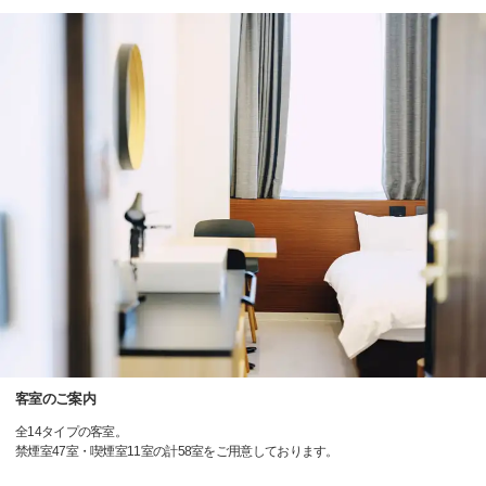
客室のご案内
全14タイプの客室。
禁煙室47室・喫煙室11室の計58室をご用意しております。