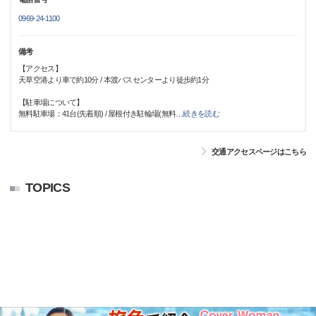
0969-24-1100
備考
【アクセス】
天草空港より車で約10分 / 本渡バスセンターより徒歩約1分
【駐車場について】
無料駐車場：41台(先着順) / 屋根付き駐輪場(無料
…
続きを読む
交通アクセスページはこちら
TOPICS