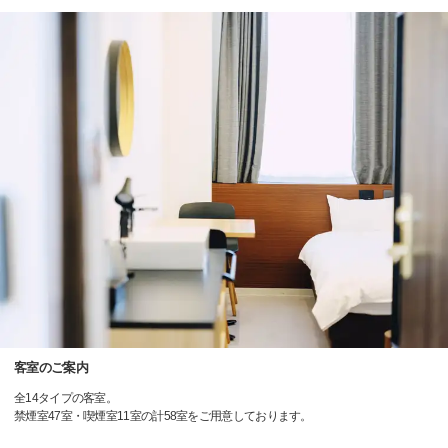
客室のご案内
全14タイプの客室。
禁煙室47室・喫煙室11室の計58室をご用意しております。