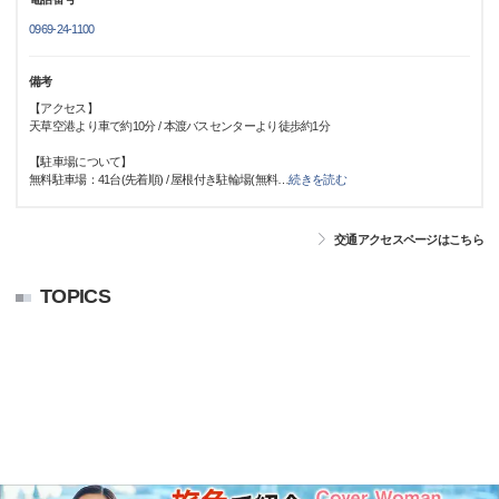
0969-24-1100
備考
【アクセス】
天草空港より車で約10分 / 本渡バスセンターより徒歩約1分
【駐車場について】
無料駐車場：41台(先着順) / 屋根付き駐輪場(無料
…
続きを読む
交通アクセスページはこちら
TOPICS