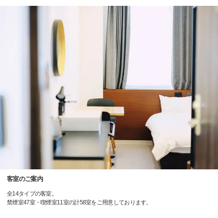
客室のご案内
全14タイプの客室。
禁煙室47室・喫煙室11室の計58室をご用意しております。