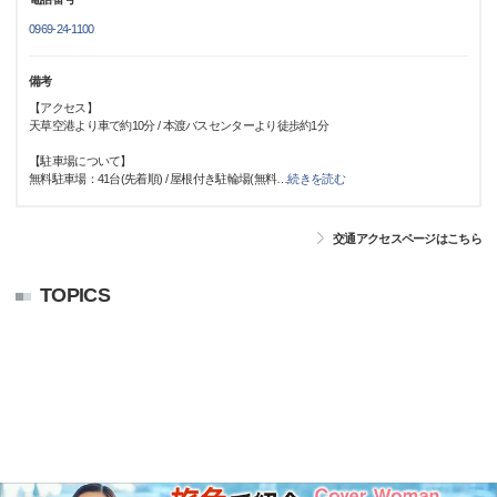
0969-24-1100
備考
【アクセス】
天草空港より車で約10分 / 本渡バスセンターより徒歩約1分
【駐車場について】
無料駐車場：41台(先着順) / 屋根付き駐輪場(無料
…
続きを読む
交通アクセスページはこちら
TOPICS