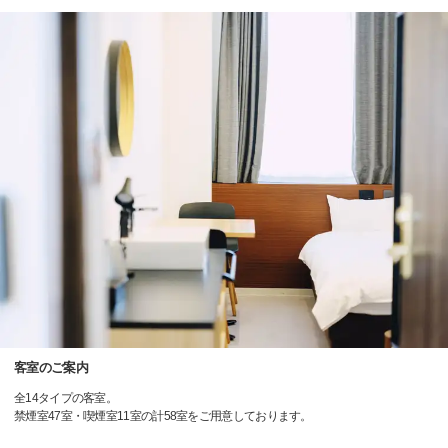
客室のご案内
全14タイプの客室。
禁煙室47室・喫煙室11室の計58室をご用意しております。