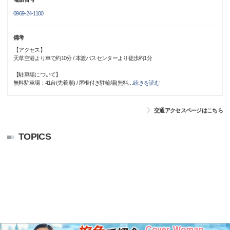
0969-24-1100
備考
【アクセス】
天草空港より車で約10分 / 本渡バスセンターより徒歩約1分
【駐車場について】
無料駐車場：41台(先着順) / 屋根付き駐輪場(無料
…
続きを読む
交通アクセスページはこちら
TOPICS