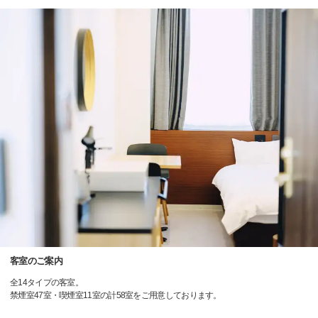
客室のご案内
全14タイプの客室。
禁煙室47室・喫煙室11室の計58室をご用意しております。