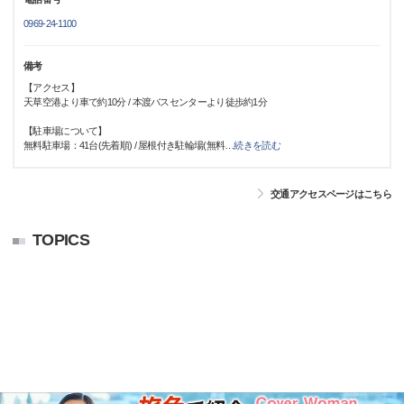
0969-24-1100
備考
【アクセス】
天草空港より車で約10分 / 本渡バスセンターより徒歩約1分
【駐車場について】
無料駐車場：41台(先着順) / 屋根付き駐輪場(無料
…
続きを読む
交通アクセスページはこちら
TOPICS