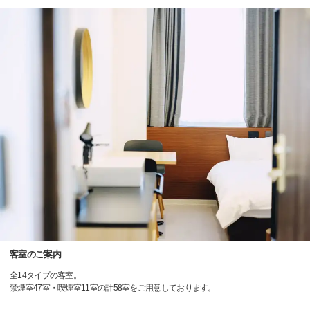
客室のご案内
全14タイプの客室。
禁煙室47室・喫煙室11室の計58室をご用意しております。