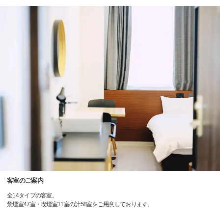
客室のご案内
全14タイプの客室。
禁煙室47室・喫煙室11室の計58室をご用意しております。