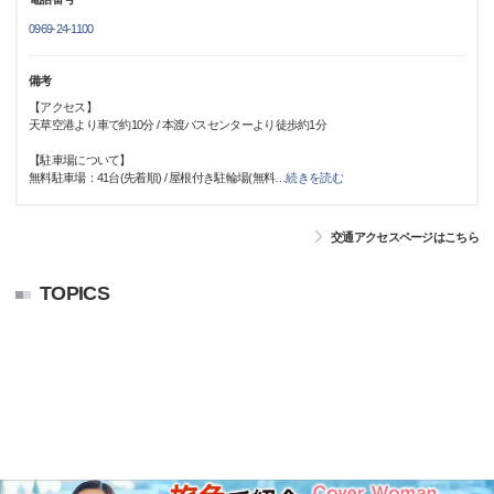
0969-24-1100
備考
【アクセス】
天草空港より車で約10分 / 本渡バスセンターより徒歩約1分
【駐車場について】
無料駐車場：41台(先着順) / 屋根付き駐輪場(無料
…
続きを読む
交通アクセスページはこちら
TOPICS