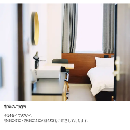
客室のご案内
全14タイプの客室。
禁煙室47室・喫煙室11室の計58室をご用意しております。