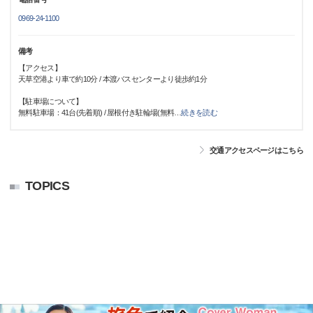
0969-24-1100
備考
【アクセス】
天草空港より車で約10分 / 本渡バスセンターより徒歩約1分
【駐車場について】
無料駐車場：41台(先着順) / 屋根付き駐輪場(無料
…
続きを読む
交通アクセスページはこちら
TOPICS