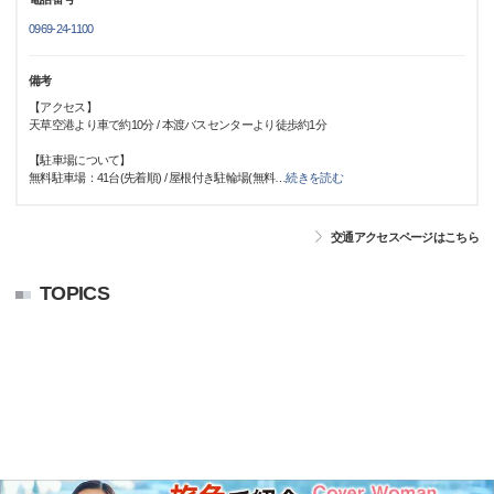
0969-24-1100
備考
【アクセス】
天草空港より車で約10分 / 本渡バスセンターより徒歩約1分
【駐車場について】
無料駐車場：41台(先着順) / 屋根付き駐輪場(無料
…
続きを読む
交通アクセスページはこちら
TOPICS