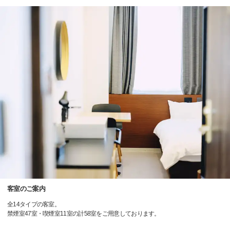
客室のご案内
全14タイプの客室。
禁煙室47室・喫煙室11室の計58室をご用意しております。