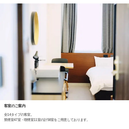
客室のご案内
全14タイプの客室。
禁煙室47室・喫煙室11室の計58室をご用意しております。