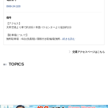
0969-24-1100
備考
【アクセス】
天草空港より車で約10分 / 本渡バスセンターより徒歩約1分
【駐車場について】
無料駐車場：41台(先着順) / 屋根付き駐輪場(無料
…
続きを読む
交通アクセスページはこちら
TOPICS