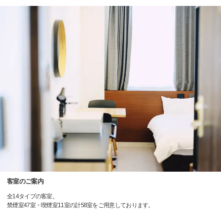
客室のご案内
全14タイプの客室。
禁煙室47室・喫煙室11室の計58室をご用意しております。