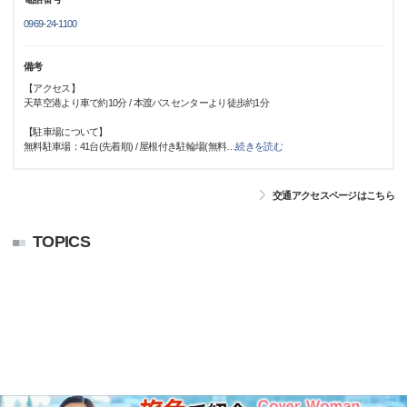
0969-24-1100
備考
【アクセス】
天草空港より車で約10分 / 本渡バスセンターより徒歩約1分
【駐車場について】
無料駐車場：41台(先着順) / 屋根付き駐輪場(無料
…
続きを読む
交通アクセスページはこちら
TOPICS