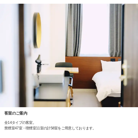
客室のご案内
全14タイプの客室。
禁煙室47室・喫煙室11室の計58室をご用意しております。