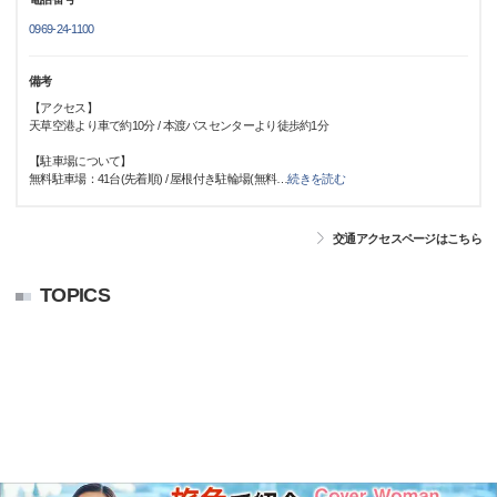
0969-24-1100
備考
【アクセス】
天草空港より車で約10分 / 本渡バスセンターより徒歩約1分
【駐車場について】
無料駐車場：41台(先着順) / 屋根付き駐輪場(無料
…
続きを読む
交通アクセスページはこちら
TOPICS