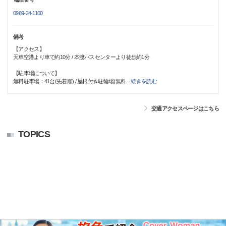
0969-24-1100
備考
【アクセス】
天草空港より車で約10分 / 本渡バスセンターより徒歩約1分
【駐車場について】
無料駐車場：41台(先着順) / 屋根付き駐輪場(無料
…
続きを読む
交通アクセスページはこちら
TOPICS