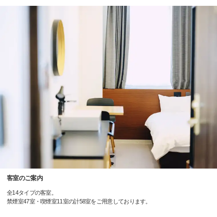
客室のご案内
全14タイプの客室。
禁煙室47室・喫煙室11室の計58室をご用意しております。