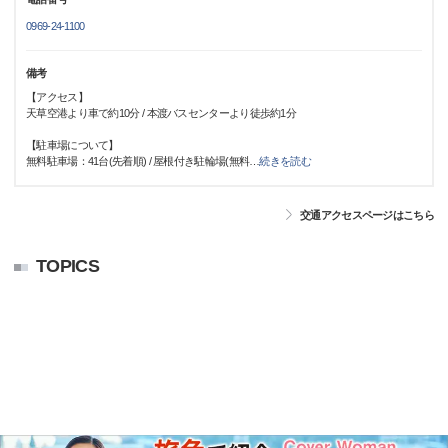
0969-24-1100
備考
【アクセス】
天草空港より車で約10分 / 本渡バスセンターより徒歩約1分
【駐車場について】
無料駐車場：41台(先着順) / 屋根付き駐輪場(無料
…
続きを読む
交通アクセスページはこちら
TOPICS