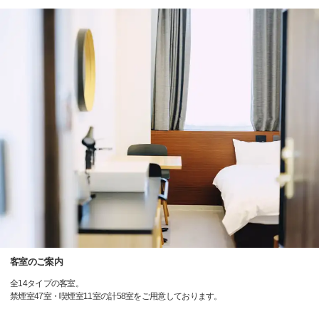
客室のご案内
全14タイプの客室。
禁煙室47室・喫煙室11室の計58室をご用意しております。