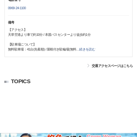
0969-24-1100
備考
【アクセス】
天草空港より車で約10分 / 本渡バスセンターより徒歩約1分
【駐車場について】
無料駐車場：41台(先着順) / 屋根付き駐輪場(無料
…
続きを読む
交通アクセスページはこちら
TOPICS