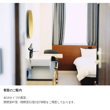
客室のご案内
全14タイプの客室。
禁煙室47室・喫煙室11室の計58室をご用意しております。