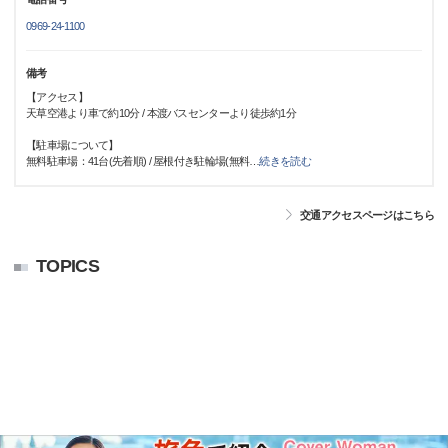
0969-24-1100
備考
【アクセス】
天草空港より車で約10分 / 本渡バスセンターより徒歩約1分
【駐車場について】
無料駐車場：41台(先着順) / 屋根付き駐輪場(無料
…
続きを読む
交通アクセスページはこちら
TOPICS