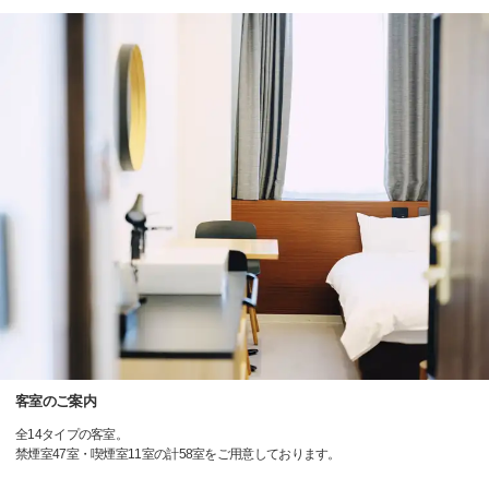
客室のご案内
全14タイプの客室。
禁煙室47室・喫煙室11室の計58室をご用意しております。