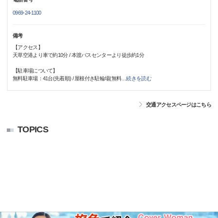
0969-24-1100
備考
【アクセス】
天草空港より車で約10分 / 本渡バスセンターより徒歩約1分
【駐車場について】
無料駐車場：41台(先着順) / 屋根付き駐輪場(無料
…
続きを読む
交通アクセスページはこちら
TOPICS