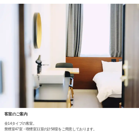
客室のご案内
全14タイプの客室。
禁煙室47室・喫煙室11室の計58室をご用意しております。