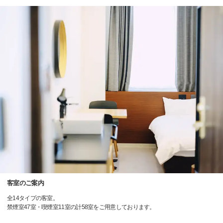
客室のご案内
全14タイプの客室。
禁煙室47室・喫煙室11室の計58室をご用意しております。