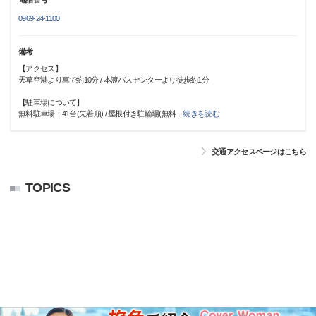
0969-24-1100
備考
【アクセス】
天草空港より車で約10分 / 本渡バスセンターより徒歩約1分
【駐車場について】
無料駐車場：41台(先着順) / 屋根付き駐輪場(無料
…
続きを読む
交通アクセスページはこちら
TOPICS