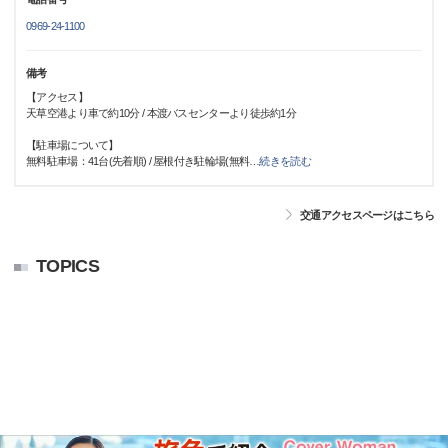
0969-24-1100
備考
【アクセス】
天草空港より車で約10分 / 本渡バスセンターより徒歩約1分
【駐車場について】
無料駐車場：41台(先着順) / 屋根付き駐輪場(無料
…
続きを読む
交通アクセスページはこちら
TOPICS