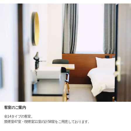
客室のご案内
全14タイプの客室。
禁煙室47室・喫煙室11室の計58室をご用意しております。