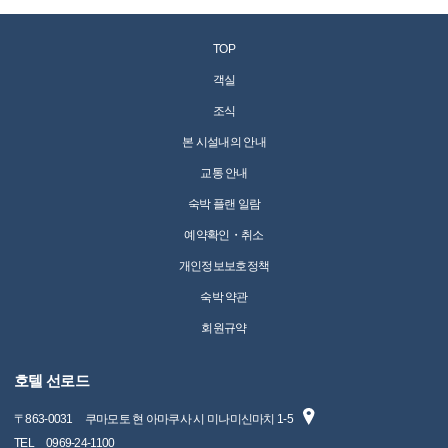
TOP
객실
조식
본 시설내의 안내
교통 안내
숙박 플랜 일람
예약확인・취소
개인정보보호정책
숙박 약관
회원규약
호텔 선로드
〒
863-0031
쿠마모토 현 아마쿠사 시 미나미신마치 1-5
TEL
0969-24-1100