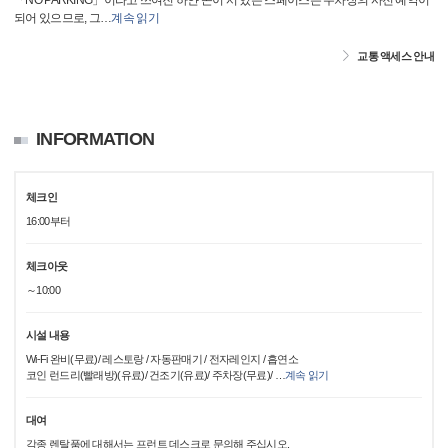
「NO PARKING」이라고 쓰여진 하얀 콘이 서 있는 스페이스는 주차장의 사전 예약이
되어 있으므로, 그
…
계속 읽기
교통 액세스 안내
INFORMATION
체크인
16:00부터
체크아웃
～10:00
시설 내용
Wi-Fi 완비(무료)/ 레스토랑 / 자동판매기 / 전자레인지 / 흡연소
코인 런드리(빨래방)(유료)/ 건조기(유료)/ 주차장(무료)/
…
계속 읽기
대여
각종 렌탈품에 대해서는 프런트 데스크로 문의해 주십시오.