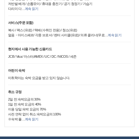
저반발 베개 / 손톱깎이 / 휴대용 충전기 / 공기 청정기 / 가습기
다리미 다
…
계속 읽기
서비스(주문 포함)
복사 / 팩스 (유료) / 택배 (수취인 전용) / 청소(유료)
얼음・아이스페르/ 각종 브로셔 / 렌터 사이클(유료)/ 의류 클리너(무료
…
계속 읽기
현지에서 사용 가능한 신용카드
JCB / Visa / 마스터/AMEX / UC / DC / NICOS / 세존
어린이 숙박
미취학아는 숙박 요금을 받고 있지 않습니다.
취소 규정
2일 전:숙박요금의 30%
1일 전:숙박 요금의 40%
이용 당일:숙박 요금의 70%
사전 연락 없이 취소:숙박요금의 100%
※숙박 플
…
계속 읽기