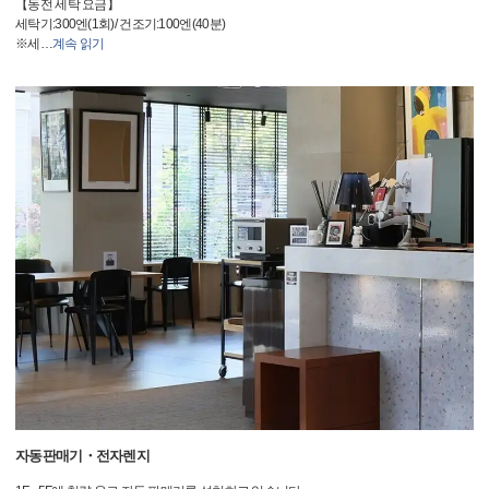
【동전 세탁 요금】
세탁기:300엔(1회)/ 건조기:100엔(40분)
※세
…
계속 읽기
자동판매기・전자렌지