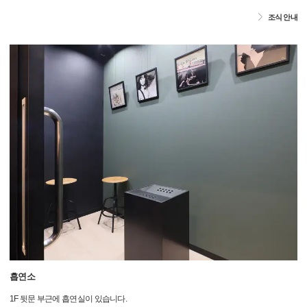
조식 안내
흡연소
1F 뒷문 부근에 흡연실이 있습니다.