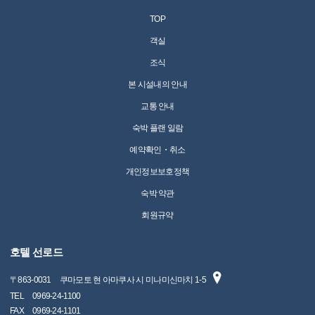
TOP
객실
조식
본 시설내의 안내
교통 안내
숙박 플랜 일람
예약확인・취소
개인정보보호정책
숙박 약관
회원규약
호텔 선로드
〒
863-0031
쿠마모토 현 아마쿠사 시 미나미신마치 1-5
TEL
0969-24-1100
FAX
0969-24-1101