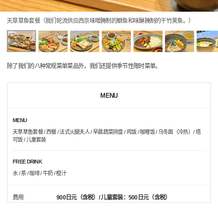
天草草鱼套餐（我们轮流供应西京味噌腌制的鰤鱼和味醂腌制的干竹荚鱼。）
除了我们的八种常规菜单菜品外，我们还提供季节性限时菜单。
MENU
MENU
天草草鱼套餐 / 西餐 / 法式火腿夫人 / 早晨蔬菜拼盘 / 鸡饭 / 咖喱饭 / 乌冬面（冷热）/ 塔
可饭 / 儿童套装
FREE DRINK
水 / 茶 / 咖啡 / 牛奶 / 橙汁
费用
900日元（含税）/ 儿童套装：500日元（含税）