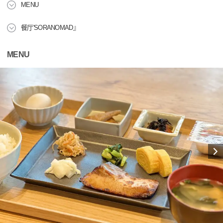
MENU
餐厅'SORANOMAD』
MENU