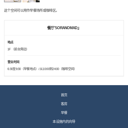
这个空间可以用作早餐场所或咖啡区。
餐厅'SORANOMAD』
地点
1F （前台旁边）
营业时间
6:30至9:30（早餐地点）/ 从10:00到24:00（咖啡空间）
首页
客房
早餐
本设施内的向导