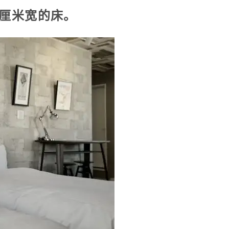
0厘米宽的床。