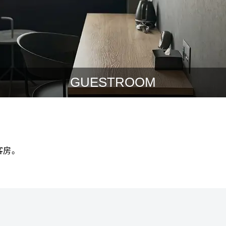
GUESTROOM
客房。