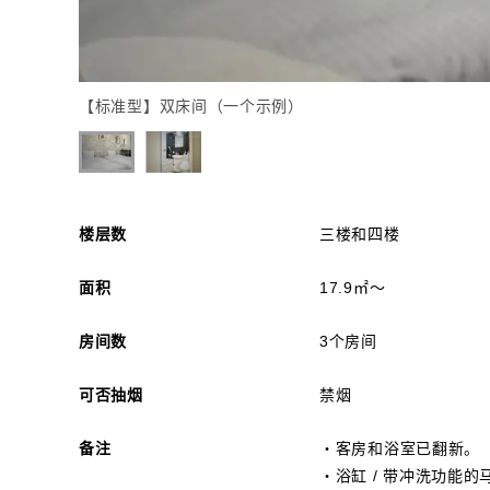
【标准型】双床间（一个示例）
楼层数
三楼和四楼
面积
17.9㎡～
房间数
3个房间
可否抽烟
禁烟
备注
・客房和浴室已翻新。
・浴缸 / 带冲洗功能的马桶