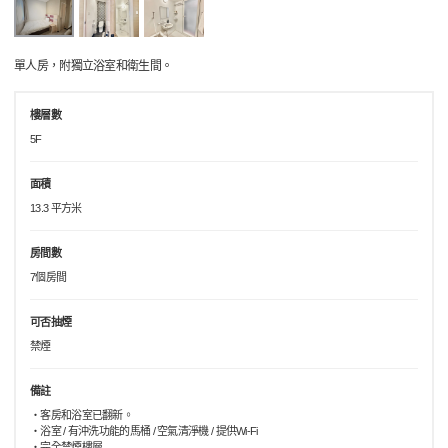
單人房，附獨立浴室和衛生間。
樓層數
5F
面積
13.3 平方米
房間數
7個房間
可否抽煙
禁煙
備註
・客房和浴室已翻新。
・浴室 / 有沖洗功能的馬桶 / 空氣清淨機 / 提供Wi-Fi
・完全禁煙樓層