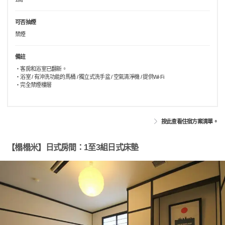
可否抽煙
禁煙
備註
・客房和浴室已翻新。
・浴室 / 有沖洗功能的馬桶 / 獨立式洗手盆 / 空氣清淨機 / 提供Wi-Fi
・完全禁煙樓層
按此查看住宿方案清單。
【榻榻米】日式房間：1至3組日式床墊