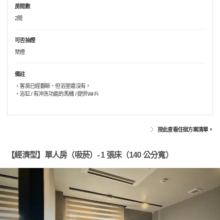
房間數
2間
可否抽煙
禁煙
備註
・客房已經翻新，但浴室還沒有。
・浴缸 / 有沖洗功能的馬桶 / 提供Wi-Fi
按此查看住宿方案清單。
【經濟型】單人房（吸菸）- 1 張床（140 公分寬）