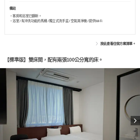
備註
・客房和浴室已翻新。
・浴室 / 有沖洗功能的馬桶 / 獨立式洗手盆 / 空氣清淨機 / 提供Wi-Fi
按此查看住宿方案清單。
【標準版】雙床間，配有兩張100公分寬的床。