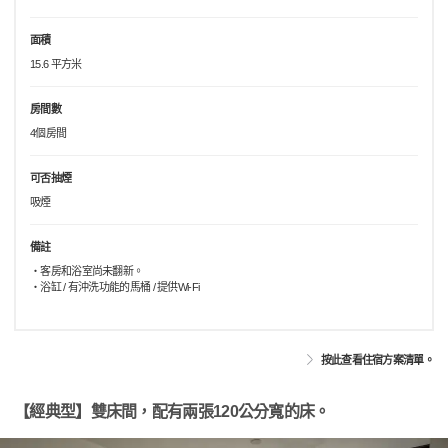
面積
15.6 平方米
房間數
4個房間
可否抽煙
吸煙
備註
・客房和浴室尚未翻新。
・浴缸 / 有沖洗功能的馬桶 / 提供Wi-Fi
按此查看住宿方案清單。
【經典型】雙床間，配有兩張120公分寬的床。