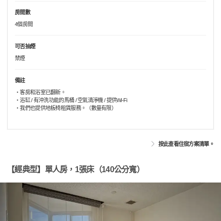
房間數
4個房間
可否抽煙
禁煙
備註
・客房和浴室已翻新。
・浴缸 / 有沖洗功能的馬桶 / 空氣清淨機 / 提供Wi-Fi
・我們也提供地板椅租賃服務。（數量有限）
按此查看住宿方案清單。
【經典型】單人房，1張床（140公分寬）