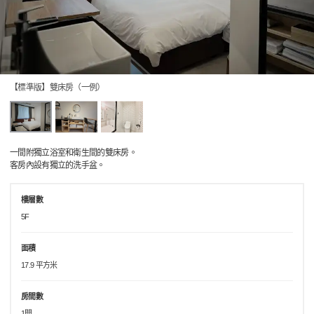
【標準版】雙床房（一例）
一間附獨立浴室和衛生間的雙床房。
客房內設有獨立的洗手盆。
樓層數
5F
面積
17.9 平方米
房間數
1間