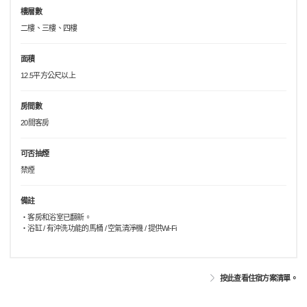
樓層數
二樓、三樓、四樓
面積
12.5平方公尺以上
房間數
20間客房
可否抽煙
禁煙
備註
・客房和浴室已翻新。
・浴缸 / 有沖洗功能的馬桶 / 空氣清淨機 / 提供Wi-Fi
按此查看住宿方案清單。