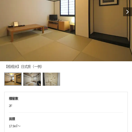
【榻榻米】日式房（一例）
樓層數
2F
面積
17.9㎡～