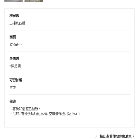
樓層數
三樓和四樓
面積
17.9㎡～
房間數
3個房間
可否抽煙
禁煙
備註
・客房和浴室已翻新。
・浴缸 / 有沖洗功能的馬桶 / 空氣清淨機 / 提供Wi-Fi
按此查看住宿方案清單。