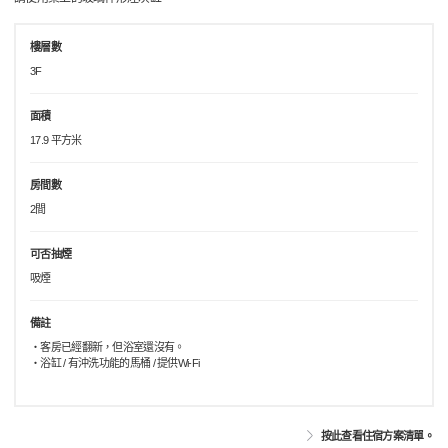
樓層數
3F
面積
17.9 平方米
房間數
2間
可否抽煙
吸煙
備註
・客房已經翻新，但浴室還沒有。
・浴缸 / 有沖洗功能的馬桶 / 提供Wi-Fi
按此查看住宿方案清單。