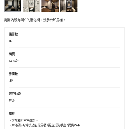
房間內設有獨立的淋浴間、洗手台和馬桶。
樓層數
4F
面積
14.7㎡～
房間數
2間
可否抽煙
禁煙
備註
・客房和浴室已翻新。
・淋浴間 / 有沖洗功能的馬桶 / 獨立式洗手盆 / 提供Wi-Fi