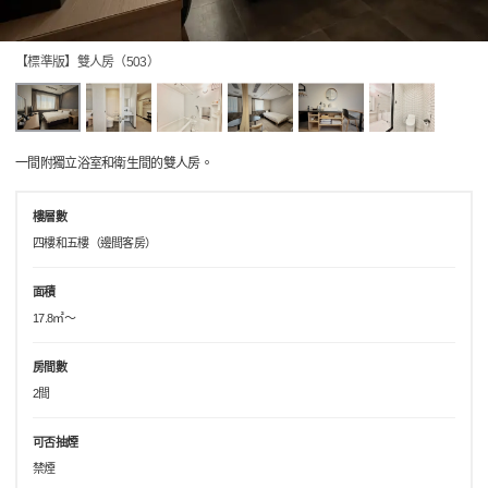
【標準版】雙人房（503）
一間附獨立浴室和衛生間的雙人房。
樓層數
四樓和五樓（邊間客房）
面積
17.8㎡～
房間數
2間
可否抽煙
禁煙