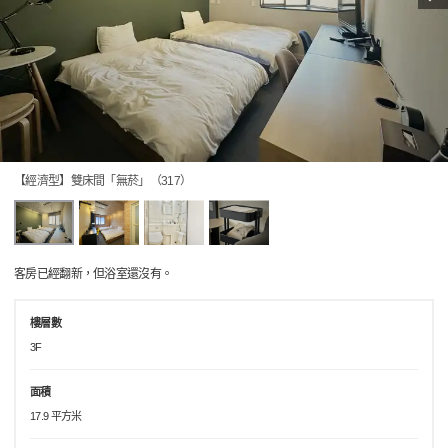
【經濟型】雙床間「無菸」（317）
客房已經翻新，但浴室還沒有。
樓層數
3F
面積
17.9 平方米