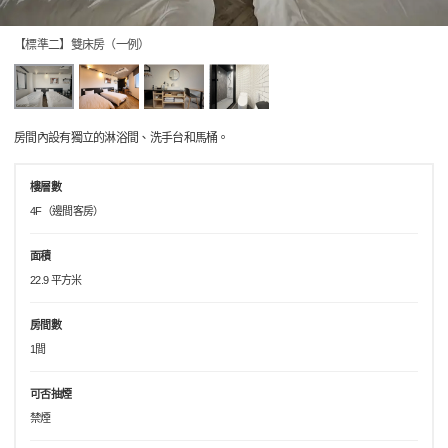
【標準二】雙床房（一例）
房間內設有獨立的淋浴間、洗手台和馬桶。
樓層數
4F（邊間客房）
面積
22.9 平方米
房間數
1間
可否抽煙
禁煙