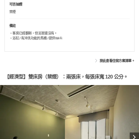
可否抽煙
禁煙
備註
・客房已經翻新，但浴室還沒有。
・浴缸 / 有沖洗功能的馬桶 / 提供Wi-Fi
按此查看住宿方案清單。
【經濟型】雙床房（禁煙）：兩張床，每張床寬 120 公分。