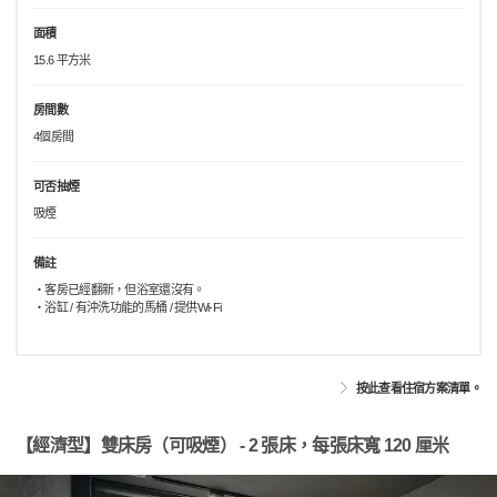
面積
15.6 平方米
房間數
4個房間
可否抽煙
吸煙
備註
・客房已經翻新，但浴室還沒有。
・浴缸 / 有沖洗功能的馬桶 / 提供Wi-Fi
按此查看住宿方案清單。
【經濟型】雙床房（可吸煙） - 2 張床，每張床寬 120 厘米