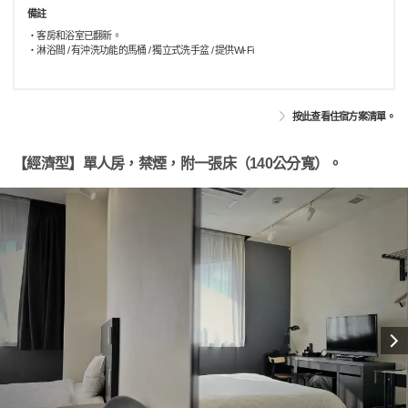
備註
・客房和浴室已翻新。
・淋浴間 / 有沖洗功能的馬桶 / 獨立式洗手盆 / 提供Wi-Fi
按此查看住宿方案清單。
【經濟型】單人房，禁煙，附一張床（140公分寬）。