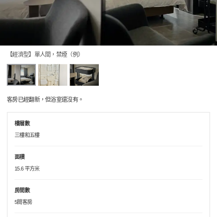
【經濟型】單人間，禁煙（例）
客房已經翻新，但浴室還沒有。
樓層數
三樓和五樓
面積
15.6 平方米
房間數
5間客房