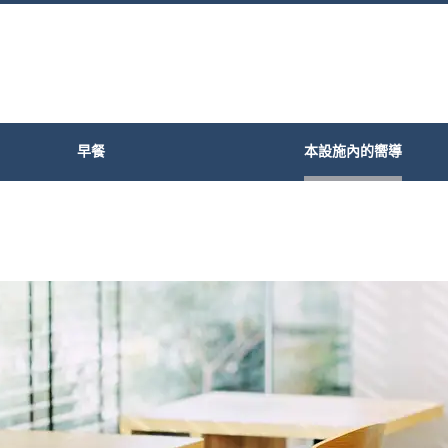
早餐
本設施內的嚮導